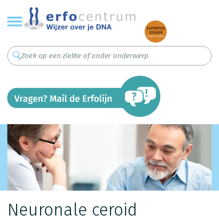
Overslaan
en
naar
de
inhoud
gaan
Neuronale ceroid