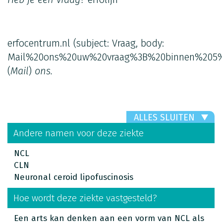
erfocentrum.nl
(subject: Vraag, body:
Mail%20ons%20uw%20vraag%3B%20binnen%205%
(
Mail
)
ons.
ALLES SLUITEN
Andere namen voor deze ziekte
NCL
CLN
Neuronal ceroid lipofuscinosis
Hoe wordt deze ziekte vastgesteld?
Een arts kan denken aan een vorm van NCL als