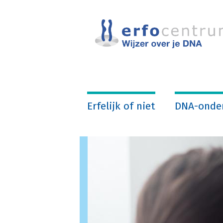
Overslaan
en
naar
de
inhoud
gaan
Erfelijk of niet
DNA-onde