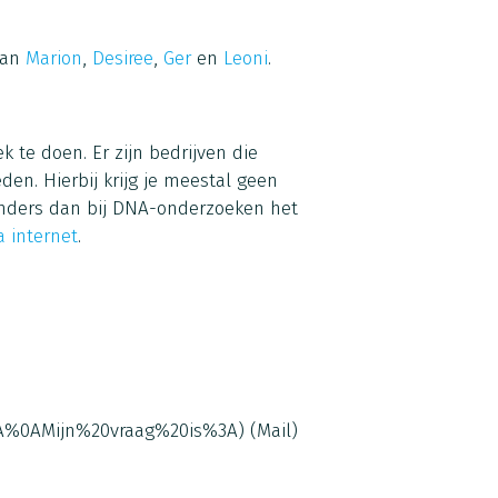
van
Marion
,
Desiree
,
Ger
en
Leoni
.
te doen. Er zijn bedrijven die
en. Hierbij krijg je meestal geen
anders dan bij DNA-onderzoeken het
a internet
.
0A%0AMijn%20vraag%20is%3A)
(Mail)