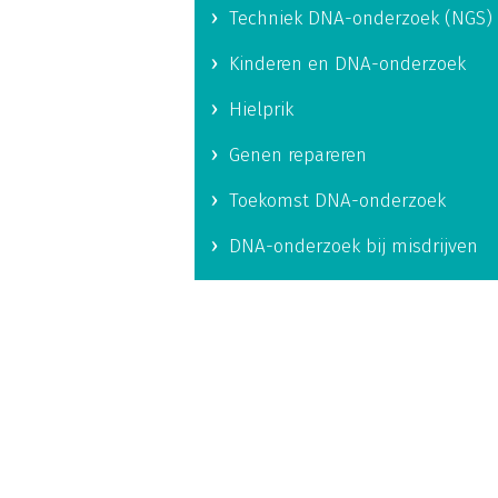
Techniek DNA-onderzoek (NGS)
Kinderen en DNA-onderzoek
Hielprik
Genen repareren
Toekomst DNA-onderzoek
DNA-onderzoek bij misdrijven