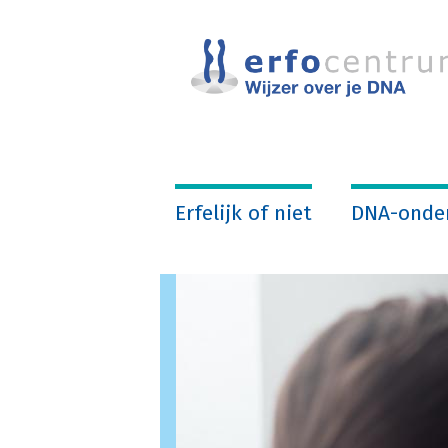
Overslaan
en
naar
de
inhoud
gaan
Erfelijk of niet
DNA-onde