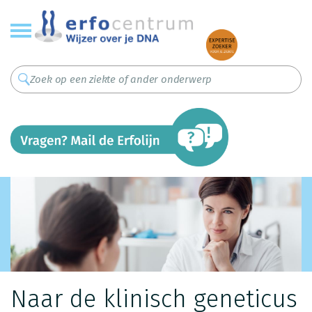
Overslaan
en
naar
de
inhoud
gaan
Naar de klinisch geneticus