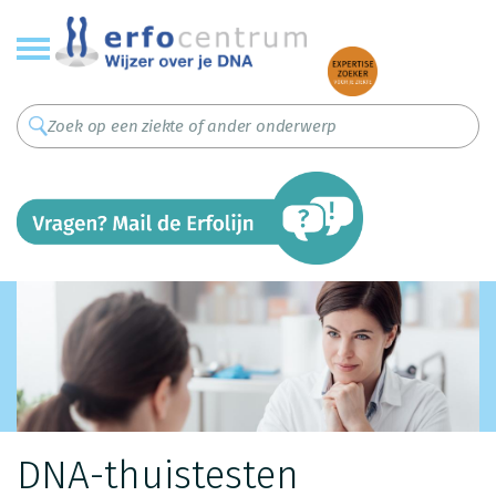
Overslaan
en
naar
de
inhoud
gaan
DNA-thuistesten