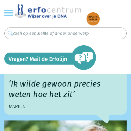
Overslaan
en
naar
de
inhoud
gaan
‘Ik wilde gewoon precies
weten hoe het zit’
MARION