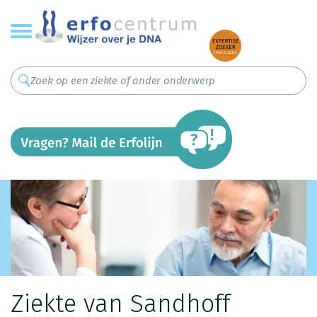
Overslaan
en
naar
de
inhoud
gaan
Ziekte van Sandhoff