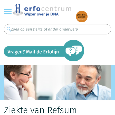
Overslaan
en
naar
de
inhoud
gaan
Ziekte van Refsum