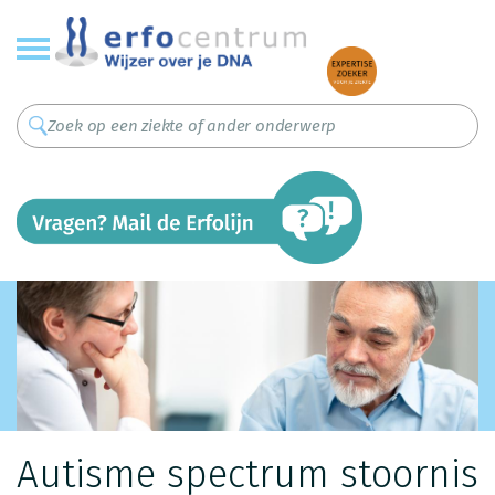
Overslaan
en
naar
de
inhoud
gaan
Autisme spectrum stoornis