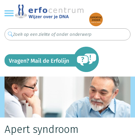
Overslaan
en
naar
de
inhoud
gaan
Apert syndroom