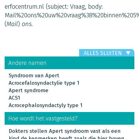
erfocentrum.nl
(subject: Vraag, body:
Mail%20ons%20uw%20vraag%3B%20binnen%205%
(
Mail
)
ons.
ALLES SLUITEN
Andere namen
Syndroom van Apert
Acrocefalosyndactylie type 1
Apert syndrome
ACS1
Acrocephalosyndactyly type 1
Hoe wordt het vastgesteld?
Dokters stellen Apert syndroom vast als een
kind de kenmerken heeft zoals die hier boven