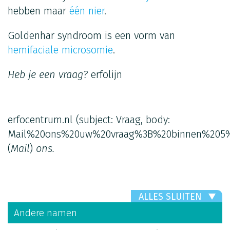
hebben maar
één nier
.
Goldenhar syndroom is een vorm van
hemifaciale microsomie
.
Heb je een vraag?
erfolijn
erfocentrum.nl
(subject: Vraag, body:
Mail%20ons%20uw%20vraag%3B%20binnen%205%
(
Mail
)
ons.
ALLES SLUITEN
Andere namen