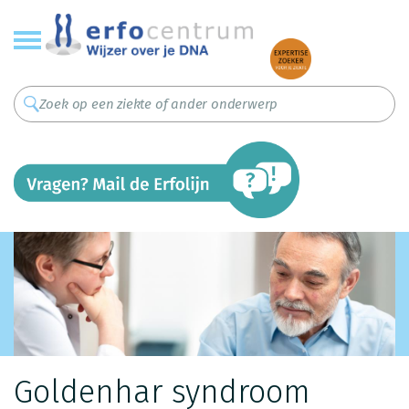
Overslaan
en
naar
de
inhoud
gaan
Goldenhar syndroom