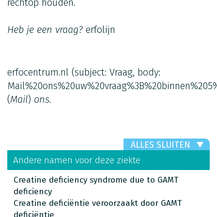
rechtop houden.
Heb je een vraag?
erfolijn
erfocentrum.nl
(subject: Vraag, body:
Mail%20ons%20uw%20vraag%3B%20binnen%205%
(
Mail
)
ons.
ALLES SLUITEN
Andere namen voor deze ziekte
Creatine deficiency syndrome due to GAMT
deficiency
Creatine deficiëntie veroorzaakt door GAMT
deficiëntie