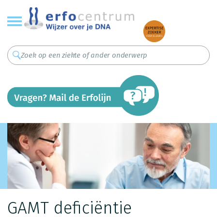
Overslaan
en
naar
de
inhoud
gaan
GAMT deficiëntie