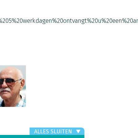
%205%20werkdagen%20ontvangt%20u%20een%20an
ALLES SLUITEN