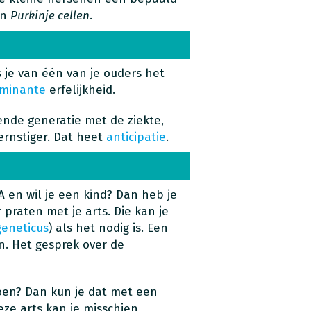
en
Purkinje cellen
.
als je van één van je ouders het
minante
erfelijkheid.
ende generatie met de ziekte,
rnstiger. Dat heet
anticipatie
.
 en wil je een kind? Dan heb je
r praten met je arts. Die kan je
geneticus
) als het nodig is. Een
n. Het gesprek over de
oen? Dan kun je dat met een
eze arts kan je misschien