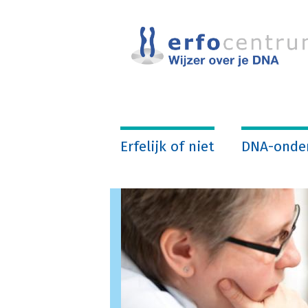
Overslaan
en
naar
de
inhoud
gaan
Erfelijk of niet
DNA-onde