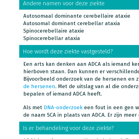
Andere namen voor deze ziekte
Autosomaal dominante cerebellaire ataxie
Autosomal dominant cerebellar ataxia
Spinocerebellaire ataxie
Spinocerebellar ataxia
Hoe wordt deze ziekte vastgesteld?
Een arts kan denken aan ADCA als iemand ke
hierboven staan. Dan kunnen er verschillen
Bijvoorbeeld onderzoek van de hersenen en
de hersenen
. Met de uitslag van al die onde
bepalen of iemand ADCA heeft.
Als met
DNA-onderzoek
een fout in een gen wo
de naam SCA in plaats van ADCA. Er zijn meer
Is er behandeling voor deze ziekte?