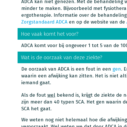
ADCA kan niet genezen. Met de behandeling 
minder te maken. Bijvoorbeeld met fysiothera
ergotherapie. Informatie over de behandeling
Zorgstandaard ADCA
en op de website van de
Hoe vaak komt het voor?
ADCA komt voor bij ongeveer 1 tot 5 van de 1
Wat is de oorzaak van deze ziekte?
De oorzaak van ADCA is een fout in een
gen
. 
waarin een afwijking kan zitten. Het is niet al
iemand gaat.
Als de fout
wel
bekend is, krijgt de ziekte de
zijn meer dan 40 typen SCA. Het gen waarin de
SCA het gaat.
We weten nog niet helemaal hoe die afwijking 
veroorzaakt. Wel weten we dat door ADCA in 