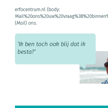
erfocentrum.nl
(body:
Mail%20ons%20uw%20vraag%3B%20binnen
(
Mail
)
ons.
‘Ik ben toch ook blij dat ik
besta?’