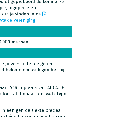
wordt geprobeerd de kenmerken
pie, logopedie en
 kun je vinden in de
Ataxie Vereniging
.
00.000 mensen.
Er zijn verschillende genen
tijd bekend om welk gen het bij
 naam
SCA
in plaats van ADCA. Er
 fout zit, bepaalt om welk type
in een gen de ziekte precies
de kleine hersenen een bepaald