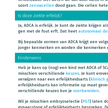
soort
zenuwcellen
dood gaan. Die cellen het
Is deze ziekte erfelijk?
Ja, ADCA is erfelijk. Je kunt de ziekte krijgen 
gen met de fout erft. Dat heet
autosomaal do
Bij bepaalde vormen van ADCA krijgt een volg
jonger kenmerken en worden die kenmerken e
Kinderwens
Heb je kans op (nog) een kind met ADCA of SCA
misschien verschillende
keuzes
. Je kunt erove
verwijzen naar een erfelijkheidsarts (
klinisch 
erfelijkheidsarts kan informatie op maat geve
verschillende keuzes kun je
voorbereiden
.
Wil je misschien embryoselectie (
PGT
) laten d
gynaecoloog of erfelijkheidsarts bespreken. D