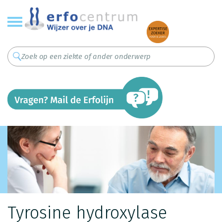
Overslaan
en
naar
de
inhoud
gaan
Tyrosine hydroxylase