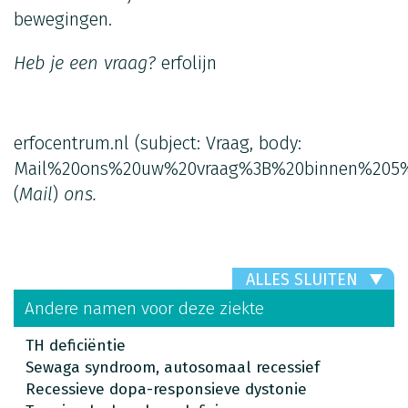
bewegingen.
Heb je een vraag?
erfolijn
erfocentrum.nl
(subject: Vraag, body:
Mail%20ons%20uw%20vraag%3B%20binnen%205%
(
Mail
)
ons.
ALLES SLUITEN
Andere namen voor deze ziekte
TH deficiëntie
Sewaga syndroom, autosomaal recessief
Recessieve dopa-responsieve dystonie