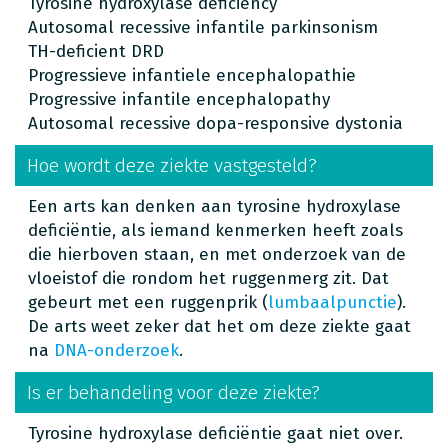
Tyrosine hydroxylase deficiency
Autosomal recessive infantile parkinsonism
TH-deficient DRD
Progressieve infantiele encephalopathie
Progressive infantile encephalopathy
Autosomal recessive dopa-responsive dystonia
Hoe wordt deze ziekte vastgesteld?
Een arts kan denken aan tyrosine hydroxylase
deficiëntie, als iemand kenmerken heeft zoals
die hierboven staan, en met onderzoek van de
vloeistof die rondom het ruggenmerg zit. Dat
gebeurt met een ruggenprik (
lumbaalpunctie
).
De arts weet zeker dat het om deze ziekte gaat
na
DNA-onderzoek
.
Is er behandeling voor deze ziekte?
Tyrosine hydroxylase deficiëntie gaat niet over.