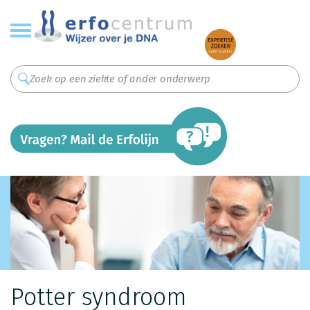
Overslaan
en
naar
de
inhoud
gaan
Potter syndroom