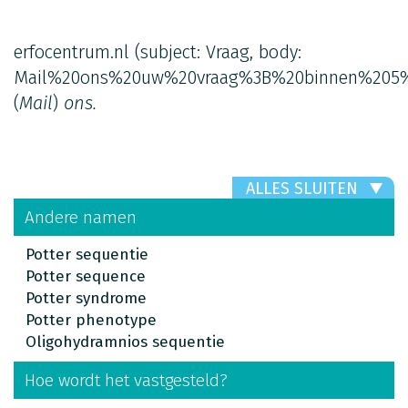
erfocentrum.nl
(subject: Vraag, body:
Mail%20ons%20uw%20vraag%3B%20binnen%205%
(
Mail
)
ons.
ALLES SLUITEN
Andere namen
Potter sequentie
Potter sequence
Potter syndrome
Potter phenotype
Oligohydramnios sequentie
Hoe wordt het vastgesteld?