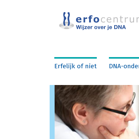
Overslaan
en
naar
de
inhoud
gaan
Erfelijk of niet
DNA-onde