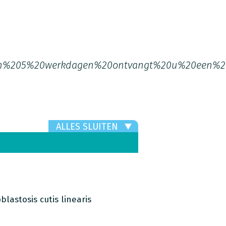
n%205%20werkdagen%20ontvangt%20u%20een%20
ALLES SLUITEN
astosis cutis linearis