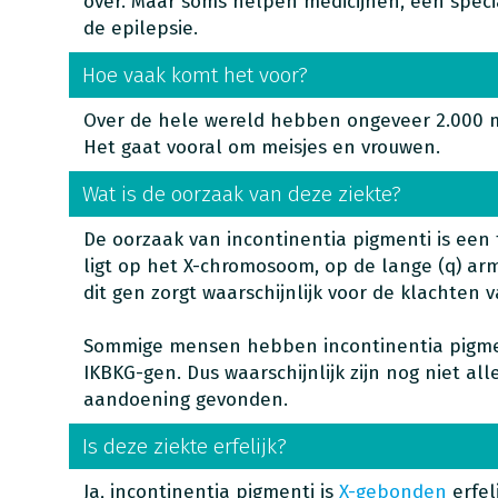
over. Maar soms helpen medicijnen, een speci
de epilepsie.
Hoe vaak komt het voor?
Over de hele wereld hebben ongeveer 2.000 m
Het gaat vooral om meisjes en vrouwen.
Wat is de oorzaak van deze ziekte?
De oorzaak van incontinentia pigmenti is een 
ligt op het X-chromosoom, op de lange (q) arm
dit gen zorgt waarschijnlijk voor de klachten
Sommige mensen hebben incontinentia pigmen
IKBKG-gen. Dus waarschijnlijk zijn nog niet al
aandoening gevonden.
Is deze ziekte erfelijk?
Ja, incontinentia pigmenti is
X-gebonden
erfeli