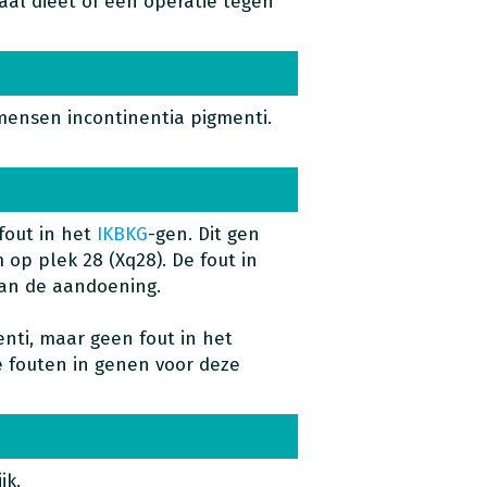
aal dieet of een operatie tegen
ensen incontinentia pigmenti.
fout in het
IKBKG
-gen. Dit gen
 op plek 28 (Xq28). De fout in
 van de aandoening.
ti, maar geen fout in het
le fouten in genen voor deze
jk.