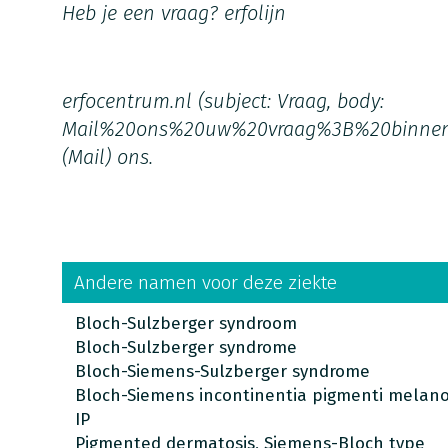
Heb je een vraag?
erfolijn
erfocentrum.nl
(subject: Vraag, body:
Mail%20ons%20uw%20vraag%3B%20binne
(Mail)
ons.
Andere namen voor deze ziekte
Bloch-Sulzberger syndroom
Bloch-Sulzberger syndrome
Bloch-Siemens-Sulzberger syndrome
Bloch-Siemens incontinentia pigmenti melanobl
IP
Pigmented dermatosis, Siemens-Bloch type