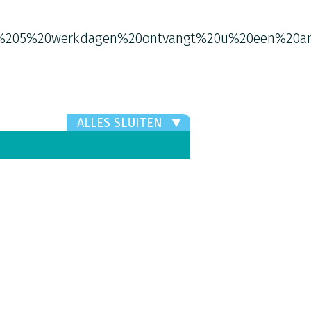
%205%20werkdagen%20ontvangt%20u%20een%20an
ALLES SLUITEN