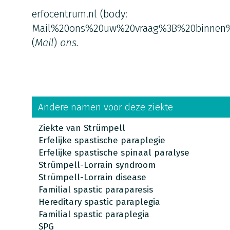
erfocentrum.nl
(body:
Mail%20ons%20uw%20vraag%3B%20binnen
(
Mail
)
ons.
Andere namen voor deze ziekte
Ziekte van Strümpell
Erfelijke spastische paraplegie
Erfelijke spastische spinaal paralyse
Strümpell-Lorrain syndroom
Strümpell-Lorrain disease
Familial spastic paraparesis
Hereditary spastic paraplegia
Familial spastic paraplegia
SPG