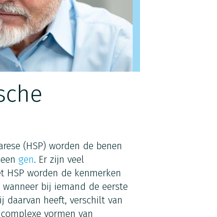
ische
parese (HSP) worden de benen
n een
gen
. Er zijn veel
 met HSP worden de kenmerken
r wanneer bij iemand de eerste
j daarvan heeft, verschilt van
n complexe vormen van