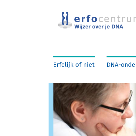
Overslaan
en
naar
de
inhoud
gaan
Erfelijk of niet
DNA-onde