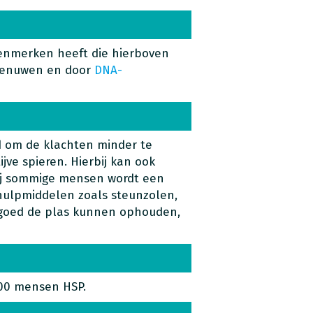
kenmerken heeft die hierboven
 zenuwen en door
DNA-
d om de klachten minder te
jve spieren. Hierbij kan ook
Bij sommige mensen wordt een
r hulpmiddelen zoals steunzolen,
t goed de plas kunnen ophouden,
00 mensen HSP.