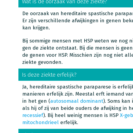
Wat is de oorzaak van deze ziekte?
De oorzaak van hereditaire spastische parapar
Er zijn verschillende afwijkingen in genen b
kan krijgen.
Bij sommige mensen met HSP weten we nog nie
gen de ziekte ontstaat. Bij die mensen is gee
de genen voor HSP. Misschien zijn nog niet all
ziekte gevonden.
Is deze ziekte erfelijk?
Ja, hereditaire spastische paraparese is erfeli
manieren erfelijk zijn. Meestal erft iemand va
in het gen (
autosomaal dominant
). Soms kan
als hij of zij van beide ouders de afwijking in h
recessief
). Bij heel weinig mensen is HSP
X-geb
mitochondrieel
erfelijk.