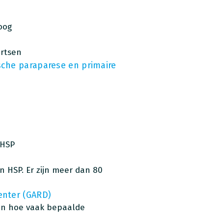
oog
artsen
sche paraparese en primaire
 HSP
n HSP. Er zijn meer dan 80
enter (GARD)
van hoe vaak bepaalde