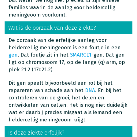
Dat weten we nog niet precies. Er zijn enkele
families waarin de aanleg voor heldercellig
meningeoom voorkomt.
Wat is de oorzaak van deze ziekte?
De oorzaak van de erfelijke aanleg voor
heldercellig meningeoom is een foutje in een
gen
. Dat foutje zit in het
SMARCE1
-gen. Dat gen
ligt op chromosoom 17, op de lange (q) arm, op
plek 21.2 (17q21.2).
Dit gen speelt bijvoorbeeld een rol bij het
repareren van schade aan het
DNA
. En bij het
controleren van de groei, het delen en
ontwikkelen van cellen. Het is nog niet duidelijk
wat er daarbij precies misgaat als iemand een
heldercellig meningeoom krijgt.
Is deze ziekte erfelijk?