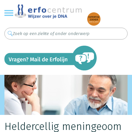
Overslaan
en
naar
de
inhoud
gaan
Heldercellig meningeoom