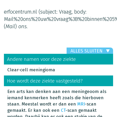
erfocentrum.nl
(subject: Vraag, body:
Mail%20ons%20uw%20vraag%3B%20binnen%205%
(
Mail
)
ons.
ALLES SLUITEN
Andere namen voor deze ziekte
Clear-cell meningioma
Hoe wordt deze ziekte vastgesteld?
Een arts kan denken aan een meningeoom als
iemand kenmerken heeft zoals die hierboven
staan. Meestal wordt er dan een
MRI
-scan
gemaakt. Er kan ook een
CT
-scan gemaakt
worden. Daarbij kan er ook een stukje van de