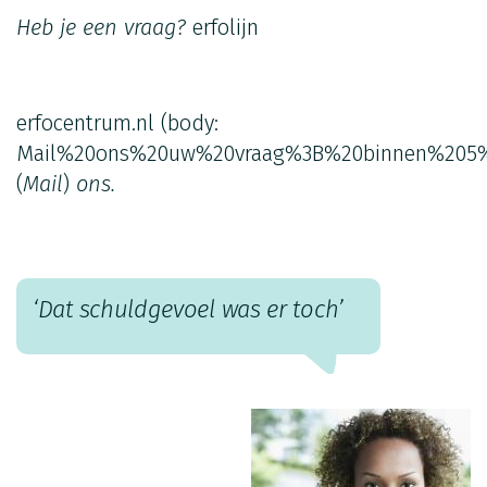
Heb je een vraag?
erfolijn
erfocentrum.nl
(body:
Mail%20ons%20uw%20vraag%3B%20binnen%205%
(
Mail
)
ons.
‘Dat schuldgevoel was er toch’