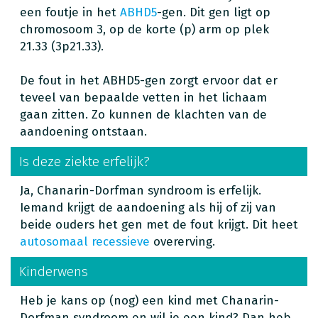
een foutje in het
ABHD5
-gen. Dit gen ligt op
chromosoom 3, op de korte (p) arm op plek
21.33 (3p21.33).
De fout in het ABHD5-gen zorgt ervoor dat er
teveel van bepaalde vetten in het lichaam
gaan zitten. Zo kunnen de klachten van de
aandoening ontstaan.
Is deze ziekte erfelijk?
Ja, Chanarin-Dorfman syndroom is erfelijk.
Iemand krijgt de aandoening als hij of zij van
beide ouders het gen met de fout krijgt. Dit heet
autosomaal recessieve
overerving.
Kinderwens
Heb je kans op (nog) een kind met Chanarin-
Dorfman syndroom en wil je een kind? Dan heb