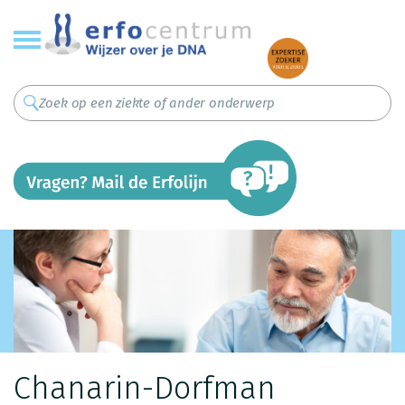
Overslaan
en
naar
de
inhoud
gaan
Chanarin-Dorfman