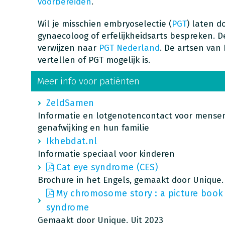
voorbereiden
.
Wil je misschien embryoselectie (
PGT
) laten d
gynaecoloog of erfelijkheidsarts bespreken. D
verwijzen naar
PGT Nederland
. De artsen van
vertellen of PGT mogelijk is.
Meer info voor patiënten
ZeldSamen
Informatie en lotgenotencontact voor mense
genafwijking en hun familie
Ikhebdat.nl
Informatie speciaal voor kinderen
Cat eye syndrome (CES)
Brochure in het Engels, gemaakt door Unique. 
My chromosome story : a picture book 
syndrome
Gemaakt door Unique. Uit 2023