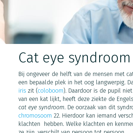
Cat eye syndroom
Bij ongeveer de helft van de mensen met ca
een bepaalde plek in het oog langwerpig. D
iris
zit (
coloboom
). Daardoor is de pupil ni
van een kat lijkt, heeft deze ziekte de Enge
cat eye syndroom
. De oorzaak van dit syndr
chromosoom
22. Hierdoor kan iemand versc
klachten hebben. Welke klachten en kenme
ze zijn, verschilt van persoon tot persoon.