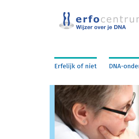
Overslaan
en
naar
de
inhoud
gaan
Erfelijk of niet
DNA-onde