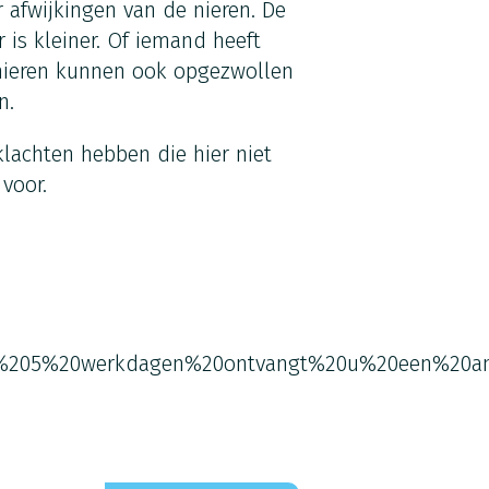
afwijkingen van de nieren. De
r is kleiner. Of iemand heeft
 nieren kunnen ook opgezwollen
in.
achten hebben die hier niet
voor.
%205%20werkdagen%20ontvangt%20u%20een%20an