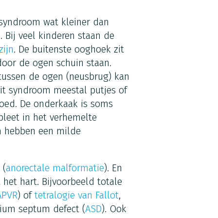
e syndroom wat kleiner dan
Bij veel kinderen staan de
zijn
. De buitenste ooghoek zit
oor de ogen schuin staan.
 tussen de ogen (neusbrug) kan
dit syndroom meestal putjes of
goed. De onderkaak is soms
pleet in het verhemelte
m hebben een milde
 (
anorectale malformatie
). En
et hart. Bijvoorbeeld totale
APVR
) of
tetralogie van Fallot
,
rium septum defect (
ASD
). Ook