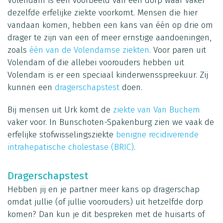
Volendam is een voorbeeld van een dorp waar vaker
dezelfde erfelijke ziekte voorkomt. Mensen die hier
vandaan komen, hebben een kans van één op drie om
drager te zijn van een of meer ernstige aandoeningen,
zoals
één van de Volendamse ziekten
. Voor paren uit
Volendam of die allebei voorouders hebben uit
Volendam is er een speciaal kinderwensspreekuur. Zij
kunnen een
dragerschapstest
doen.
Bij mensen uit Urk komt de
ziekte van Van Buchem
vaker voor. In Bunschoten-Spakenburg zien we vaak de
erfelijke stofwisselingsziekte
benign
e
recidiverende
intrahepatische cholestase (BRIC)
.
Dragerschapstest
Hebben jij en je partner meer kans op dragerschap
omdat jullie (of jullie voorouders) uit hetzelfde dorp
komen? Dan kun je dit bespreken met de huisarts of