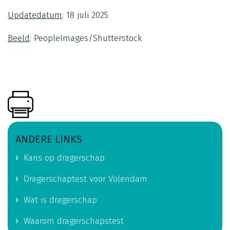
Updatedatum
: 18 juli 2025
Beeld
: PeopleImages/Shutterstock
ANDERE LINKS
Kans op dragerschap
Dragerschaptest voor Volendam
Wat is dragerschap
Waarom dragerschapstest