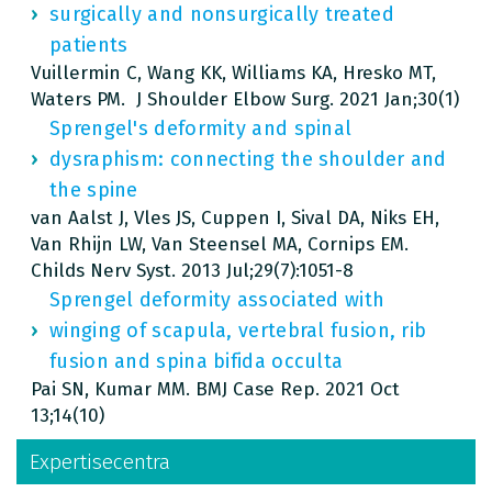
surgically and nonsurgically treated
patients
Vuillermin C, Wang KK, Williams KA, Hresko MT,
Waters PM. J Shoulder Elbow Surg. 2021 Jan;30(1)
Sprengel's deformity and spinal
dysraphism: connecting the shoulder and
the spine
van Aalst J, Vles JS, Cuppen I, Sival DA, Niks EH,
Van Rhijn LW, Van Steensel MA, Cornips EM.
Childs Nerv Syst. 2013 Jul;29(7):1051-8
Sprengel deformity associated with
winging of scapula, vertebral fusion, rib
fusion and spina bifida occulta
Pai SN, Kumar MM. BMJ Case Rep. 2021 Oct
13;14(10)
Expertisecentra