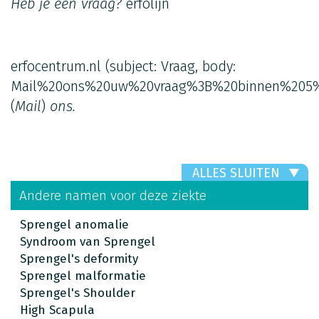
Heb je een vraag?
erfolijn
erfocentrum.nl
(subject: Vraag, body:
Mail%20ons%20uw%20vraag%3B%20binnen%205%
(
Mail
)
ons.
ALLES SLUITEN
Andere namen voor deze ziekte
Sprengel anomalie
Syndroom van Sprengel
Sprengel's deformity
Sprengel malformatie
Sprengel's Shoulder
High Scapula