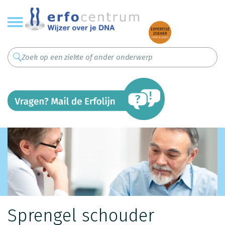
Overslaan
en
naar
de
inhoud
gaan
Sprengel schouder