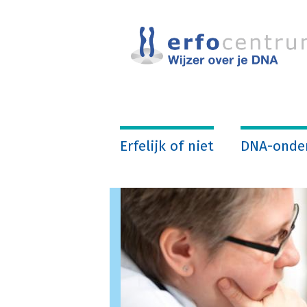
Overslaan
en
naar
de
inhoud
gaan
Erfelijk of niet
DNA-onde