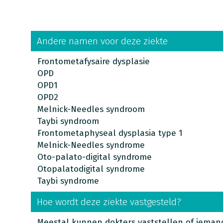
Andere namen voor deze ziekte
Frontometafysaire dysplasie
OPD
OPD1
OPD2
Melnick-Needles syndroom
Taybi syndroom
Frontometaphyseal dysplasia type 1
Melnick-Needles syndrome
Oto-palato-digital syndrome
Otopalatodigital syndrome
Taybi syndrome
Hoe wordt deze ziekte vastgesteld?
Meestal kunnen dokters vaststellen of iema