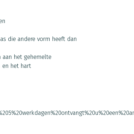
en
kas die andere vorm heeft dan
n aan het gehemelte
 en het hart
%205%20werkdagen%20ontvangt%20u%20een%20an