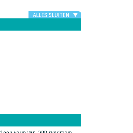
ALLES SLUITEN
nd een vorm van OPD syndroom