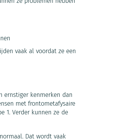
kunnen ze problemen hebben
enen
jden vaak al voordat ze een
n ernstiger kenmerken dan
ensen met frontometafysaire
e 1. Verder kunnen ze de
normaal. Dat wordt vaak