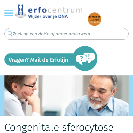
Overslaan
en
naar
de
inhoud
gaan
Congenitale sferocytose