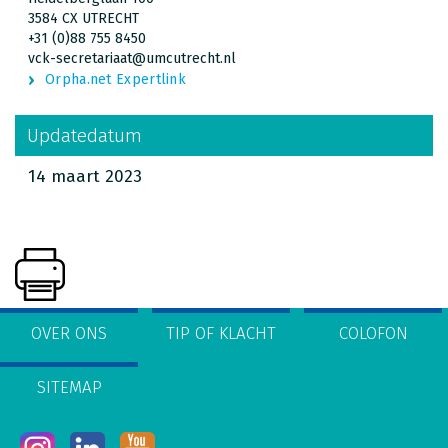
3584 CX UTRECHT
+31 (0)88 755 8450
vck-secretariaat@umcutrecht.nl
Orpha.net Expertlink
Updatedatum
14 maart 2023
OVER ONS
TIP OF KLACHT
COLOFON
SITEMAP