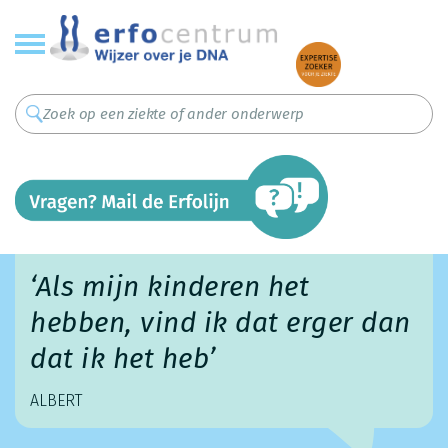
Overslaan
en
naar
de
inhoud
gaan
‘Als mijn kinderen het
hebben, vind ik dat erger dan
dat ik het heb’
ALBERT