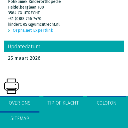
Polikliniek Kinderorthopedie
Heidelberglaan 100
3584 CX UTRECHT
+31 (0)88 756 7470
kinderORSK@umcutrecht.nl
Orpha.net Expertlink
Updatedatum
25 maart 2026
OVER ONS
TIP OF KLACHT
COLOFON
SITEMAP