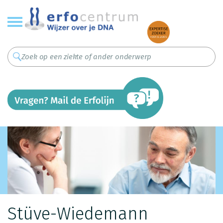
Overslaan
en
naar
de
inhoud
gaan
Stüve-Wiedemann