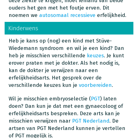
deze ziekte te krijgen, moet iemand van beide
ouders het gen met het foutje erven. Dit
noemen we
autosomaal recessieve
erfelijkheid.
Kinderwens
Heb je kans op (nog) een kind met Stüve-
Wiedemann syndroom en wil je een kind? Dan
heb je misschien verschillende
keuzes
. Je kunt
erover praten met je dokter. Als het nodig is,
kan de dokter je verwijzen naar een
erfelijkheidsarts. Het gesprek over de
verschillende keuzes kun je
voorbereiden
.
Wil je misschien embryoselectie (
PGT
) laten
doen? Dan kun je dat met een gynaecoloog of
erfelijkheidsarts bespreken. Deze arts kan je
misschien verwijzen naar
PGT Nederland
. De
artsen van PGT Nederland kunnen je vertellen
of PGT mogelijk is.