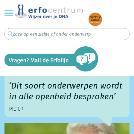
Overslaan
en
naar
de
inhoud
gaan
‘Dit soort onderwerpen wordt
in alle openheid besproken’
PIETER