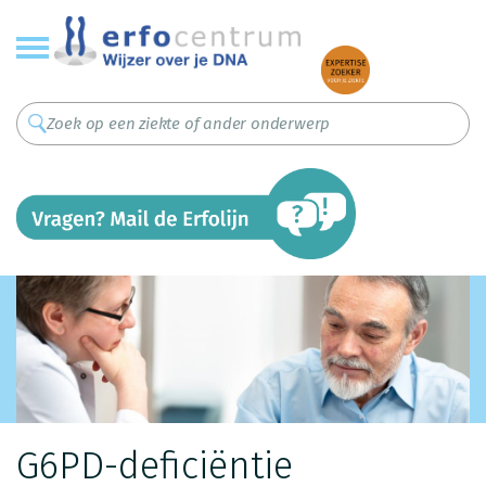
Overslaan
en
naar
de
inhoud
gaan
G6PD-deficiëntie