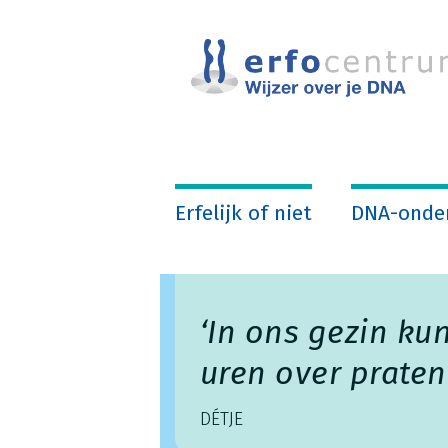
Overslaan
en
naar
de
inhoud
gaan
Erfelijk of niet
DNA-onde
‘In ons gezin ku
uren over praten
DÉTJE