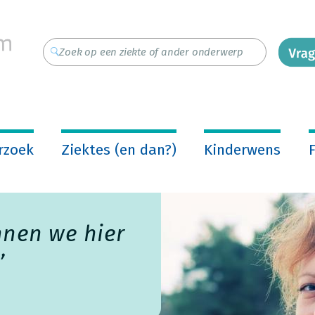
rzoek
Ziektes (en dan?)
Kinderwens
F
nnen we hier
’