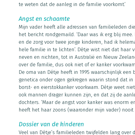
te weten dat de aanleg in de familie voorkomt.’
Angst en schaamte
Mijn vader heeft alle adressen van familieleden die
het bericht rondgemaild. ‘Daar was ik erg blij me
en de zorg voor twee jonge kinderen, had ik helem
hele familie in te lichten’. Détje wist niet dat haar
neven en nichten, tot in Australië en Nieuw Zeela
over de familie, dus ook niet of er kanker voorkwam
De oma van Détje heeft in 1995 waarschijnlijk een b
genetica onder ogen gekregen waarin stond dat in d
borst- en eierstokkanker voorkwam. Détje weet niet o
ook mannen drager kunnen zijn, en dat zij de aan
dochters. ‘Maar de angst voor kanker was enorm e
heeft het haar zoons (waaronder mijn vader) nooit v
Dossier van de kinderen
Veel van Détje’s familieleden twijfelden lang over 