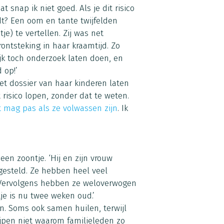
 snap ik niet goed. Als je dit risico
rdt? Een oom en tante twijfelden
e) te vertellen. Zij was net
rontsteking in haar kraamtijd. Zo
jk toch onderzoek laten doen, en
 op!’
het dossier van haar kinderen laten
 risico lopen, zonder dat te weten.
 mag pas als ze volwassen zijn
. Ik
een zoontje. ‘Hij en zijn vrouw
gesteld. Ze hebben heel veel
 Vervolgens hebben ze weloverwogen
e is nu twee weken oud.’
en. Soms ook samen huilen, terwijl
ijpen niet waarom familieleden zo