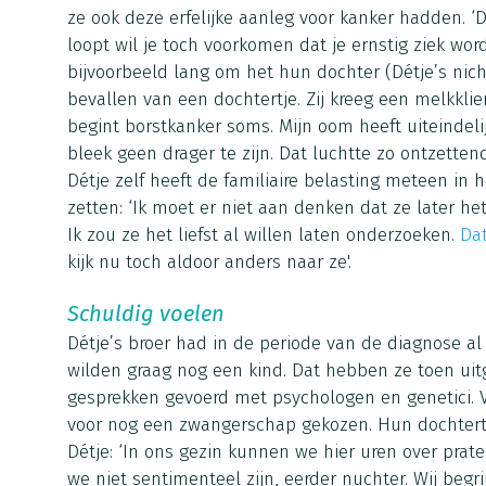
ze ook deze erfelijke aanleg voor kanker hadden. ‘Dat
loopt wil je toch voorkomen dat je ernstig ziek wo
bijvoorbeeld lang om het hun dochter (Détje’s nichtj
bevallen van een dochtertje. Zij kreeg een melkklie
begint borstkanker soms. Mijn oom heeft uiteindeli
bleek geen drager te zijn. Dat luchtte zo ontzettend
Détje zelf heeft de familiaire belasting meteen in 
zetten: ‘Ik moet er niet aan denken dat ze later het
Ik zou ze het liefst al willen laten onderzoeken.
Dat
kijk nu toch aldoor anders naar ze'.
Schuldig voelen
Détje’s broer had in de periode van de diagnose al 
wilden graag nog een kind. Dat hebben ze toen uit
gesprekken gevoerd met psychologen en genetici.
voor nog een zwangerschap gekozen. Hun dochtertj
Détje: ‘In ons gezin kunnen we hier uren over prat
we niet sentimenteel zijn, eerder nuchter. Wij begr