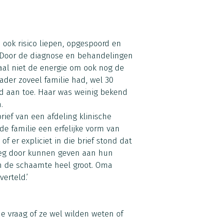
 ook risico liepen, opgespoord en
e. Door de diagnose en behandelingen
aal niet de energie om ook nog de
 vader zoveel familie had, wel 30
nd aan toe. Haar was weinig bekend
.
rief van een afdeling klinische
e familie een erfelijke vorm van
f er expliciet in die brief stond dat
leg door kunnen geven aan hun
n de schaamte heel groot. Oma
erteld.’
de vraag of ze wel wilden weten of