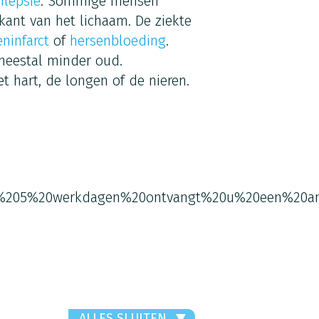
ilepsie
. Sommige mensen
kant van het lichaam. De ziekte
ninfarct
of
hersenbloeding
.
meestal minder oud.
 hart, de longen of de nieren.
%205%20werkdagen%20ontvangt%20u%20een%20an
ALLES SLUITEN