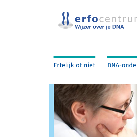
Overslaan
en
naar
de
inhoud
gaan
Erfelijk of niet
DNA-onde