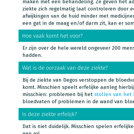
maken met een behandeling. Ze geven het ad
ziekte zich regelmatig laat controleren door 
afwijkingen van de huid minder met medicijne
een gat in de maag en/of darm zit, kan er so
Hoe vaak komt het voor?
Er zijn over de hele wereld ongeveer 200 men
hadden.
Wat is de oorzaak van deze ziekte?
Bij de ziekte van Degos verstoppen de bloedva
komt. Misschien speelt erfelijke aanleg hierbi
misschien: problemen bij het
stollen van het
bloedvaten of problemen in de wand van blo
Is deze ziekte erfelijk?
Dat is niet duidelijk. Misschien spelen erfel
een rol.