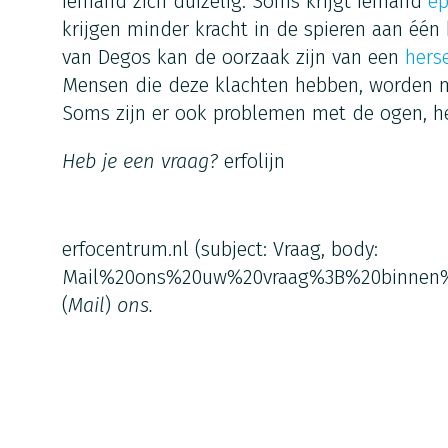
iemand zich duizelig. Soms krijgt iemand
ep
krijgen minder kracht in de spieren aan één 
van Degos kan de oorzaak zijn van een
herse
Mensen die deze klachten hebben, worden 
Soms zijn er ook problemen met de ogen, het
Heb je een vraag?
erfolijn
erfocentrum.nl
(subject: Vraag, body:
Mail%20ons%20uw%20vraag%3B%20binnen
(
Mail
)
ons.