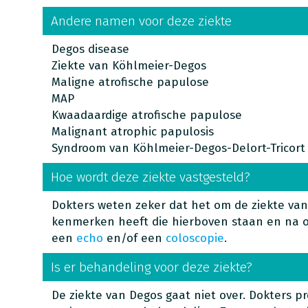
Andere namen voor deze ziekte
Degos disease
Ziekte van Köhlmeier-Degos
Maligne atrofische papulose
MAP
Kwaadaardige atrofische papulose
Malignant atrophic papulosis
Syndroom van Köhlmeier-Degos-Delort-Tricort
Hoe wordt deze ziekte vastgesteld?
Dokters weten zeker dat het om de ziekte va
kenmerken heeft die hierboven staan en na 
een
echo
en/of een
coloscopie
.
Is er behandeling voor deze ziekte?
De ziekte van Degos gaat niet over. Dokters 