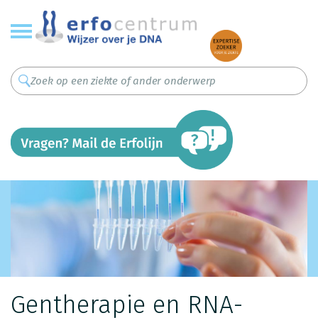
Overslaan
en
naar
de
inhoud
gaan
Gentherapie en RNA-