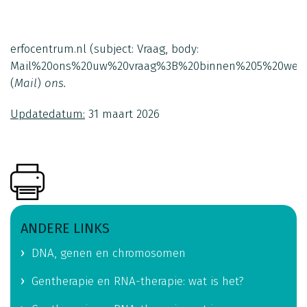
erfocentrum.nl
(subject: Vraag, body:
Mail%20ons%20uw%20vraag%3B%20binnen%205%20werk
(
Mail
)
ons.
Updatedatum:
31 maart 2026
ANDERE LINKS
DNA, genen en chromosomen
Gentherapie en RNA-therapie: wat is het?